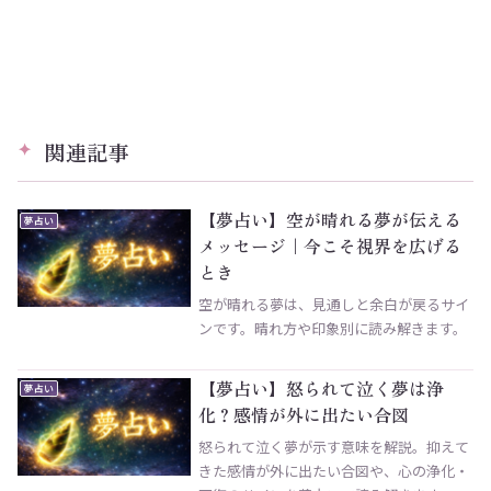
関連記事
【夢占い】空が晴れる夢が伝える
夢占い
メッセージ｜今こそ視界を広げる
とき
空が晴れる夢は、見通しと余白が戻るサイ
ンです。晴れ方や印象別に読み解きます。
【夢占い】怒られて泣く夢は浄
夢占い
化？感情が外に出たい合図
怒られて泣く夢が示す意味を解説。抑えて
きた感情が外に出たい合図や、心の浄化・