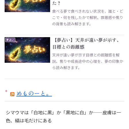
た？
食べる夢で食べきれない状況を、誰と・ど
こで・何を残したかで解釈。罪悪感や焦り
の背景も読み解きます。
【夢占い】天井が遠い夢が示す、
夢占い
目標との距離感
天井が遠い夢が示す目標との距離感を解
説。焦りや成長途中の心理を、夢の印象か
ら読み解きます。
めものーと。
シマウマは「白地に黒」か「黒地に白」か——皮膚は一
色、縞は毛だけにある