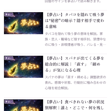
回復のサインを夢占いで読み解きます。
【夢占い】タバコを隠れて吸う夢
夢占い
は“秘密”の暗示？隠す相手で変わ
る意味
タバコを隠れて吸う夢の意味を解説。家
族・恋人・職場など隠す相手別、禁煙中な
のに吸う・非喫煙者が吸う、バレる・見つ
からず吸い終えるなど状況別の暗示、必死
に隠す心理や罪悪感の正体、対人運・恋愛
【夢占い】スパナが出てくる夢を
夢占い
運・仕事運との関係まで、状況ごとの読み
総合的に解説｜「直す」「締め
解き方をまとめました。
る」が気になる心理
スパナの夢は「直す・締める」調整欲求の
表れ。感情や状態、行動別に噛み合わせの
心理を総合解説。
【夢占い】食べきれない夢の状況
夢占い
別解釈｜誰と・どこで・何を残し