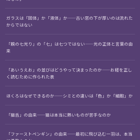
ガラスは「固体」か「液体」か——古い窓の下が厚いのは流れた
からではない
「親の七光り」の「七」は七つではない——光の正体と言葉の由
来
「あいうえお」の並びはどうやって決まったのか——お経を正し
く読むために作られた表
ほくろはなぜできるのか——シミとの違いは「色」か「細胞」か
「猫舌」の由来——猫は本当に熱いものが苦手なのか
「ファーストペンギン」の由来——最初に飛び込む一羽は、本当