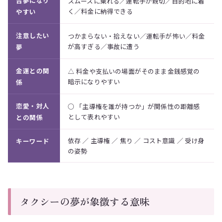
吉夢になり
スムーズに乗れる／運転手が親切／目的地に着
く／料金に納得できる
やすい
注意したい
つかまらない・拾えない／運転手が怖い／料金
が高すぎる／事故に遭う
夢
金運との関
△ 料金や支払いの場面がそのまま金銭感覚の
暗示になりやすい
係
恋愛・対人
○ 「主導権を誰が持つか」が関係性の距離感
として表れやすい
との関係
依存 ／ 主導権 ／ 焦り ／ コスト意識 ／ 受け身
キーワード
の姿勢
タクシーの夢が象徴する意味