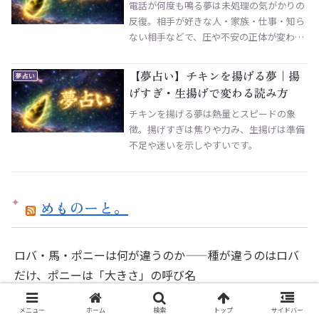
電話が何度も鳴る夢は未処理の気がかりの
反復。相手が好きな人・家族・仕事・知ら
ない相手などで、圧や不安の正体が変わり
ます。
【夢占い】チキンを揚げる夢｜揚
夢占い
げすぎ・生揚げで変わる読み方
チキンを揚げる夢は熱量とスピードの象
徴。揚げすぎは焦りや力み、生揚げは準備
不足や迷いを示しやすいです。
めものーと。
ロバ・馬・ポニーは何が違うのか——種が違うのはロバ
だけ、ポニーは「大きさ」の呼び名
シマウマは「白地に黒」か「黒地に白」か——皮膚は一
メニュー
ホーム
検索
トップ
サイドバー