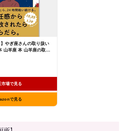
断】やぎ座さんの取り扱い
 山羊座 本 山羊座の取扱
勢 mbti 占い 占星術 ホ
星読み 相性 性格 友達 恋
ント ギフト 2026年 自己
天市場で見る
azonで見る
短所】