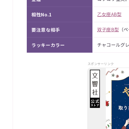
乙女座AB型
相性No.1
双子座B型
（ペ
要注意な相手
チャコールグ
ラッキーカラー
スポンサーリンク