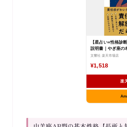
【星占い×性格診
説明書｜やぎ座の本
説明書 山羊座さん 運
文響社 楽天市場店
ロスコープ 星よみ 
¥1,518
人 彼氏 家族 プレゼ
分析 あわい
楽
Am
山羊座AB型の基本性格【長所と