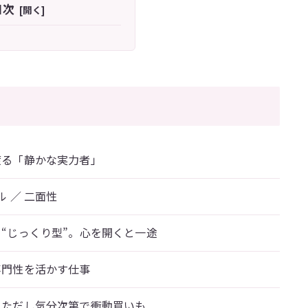
目次
渡る「静かな実力者」
ル ／ 二面性
“じっくり型”。心を開くと一途
専門性を活かす仕事
。ただし気分次第で衝動買いも